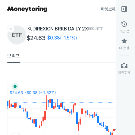
right_panel_open
마켓보이스
종목
history
star
search
DIREXION BRKB DAILY 2X
BRKU
ETF
최근 본
$24.63
-$0.38(-1.51%)
star
내 관심
브리프
partner_exchange
함께투자