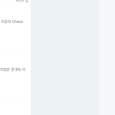
swap_vert
최신순
 지급과 Chase
이 차입은 연 8% 이