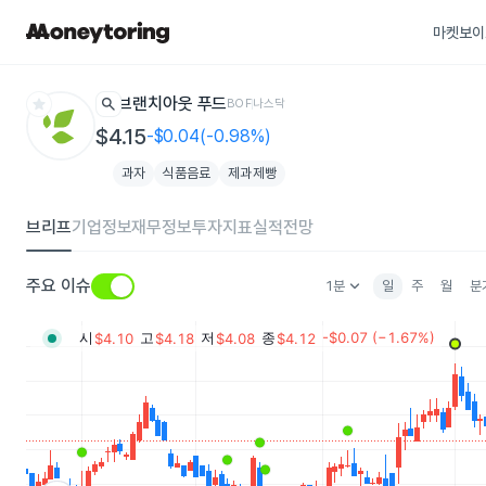
마켓보이
star
search
브랜치아웃 푸드
BOF
나스닥
$4.15
-$0.04(-0.98%)
과자
식품음료
제과제빵
브리프
기업정보
재무정보
투자지표
실적전망
keyboard_arrow_down
주요 이슈
1분
일
주
월
분