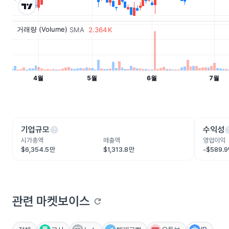
help
he
기업규모
수익성
시가총액
매출액
영업이익
$6,354.5만
$1,313.8만
-$589.
관련 마켓보이스
refresh