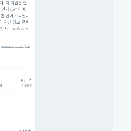
다. 이 차입은 연
일 만기 조건이며,
공한 점이 주목됩니
와 자산 담보 활용
한 재무 리스크 신
powered by TradingView
chevron_right
PSR
배
4.88배