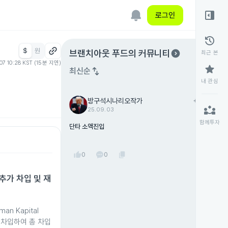
right_panel_open
로그인
history
$
원
expand_circle_right
브랜치아웃 푸드
의 커뮤니티
최근 본
07 10:28 KST (15분 지연)
star
swap_vert
최신순
내 관심
방구석시나리오작가
add
팔로우
partner_exchange
25.09.03
함께투자
단타 소액진입
thumb_up
content_copy
0
0
의 추가 차입 및 재
man Kapital
 차입하여 총 차입