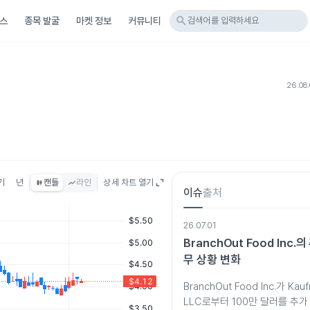
search
스
종목 발굴
마켓 정보
커뮤니티
검색어를 입력하세요
26.08.
기
년
캔들
라인
상세 차트 열기
이슈
출처
26.07.01
BranchOut Food Inc.
무 상황 변화
BranchOut Food Inc.가 Kauf
LLC로부터 100만 달러를 추가