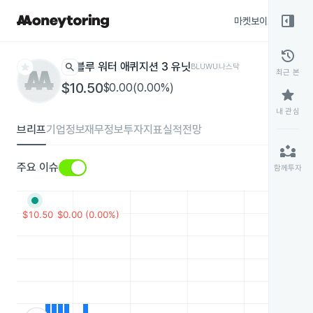
right_panel_open
마켓보이스
종목
history
star
search
블루 워터 애퀴지션 3 유닛
BLUWU
나스닥
최근 본
$10.50
$0.00(0.00%)
star
내 관심
브리프
기업정보
재무정보
투자지표
실적전망
partner_exchange
주요 이슈
함께투자