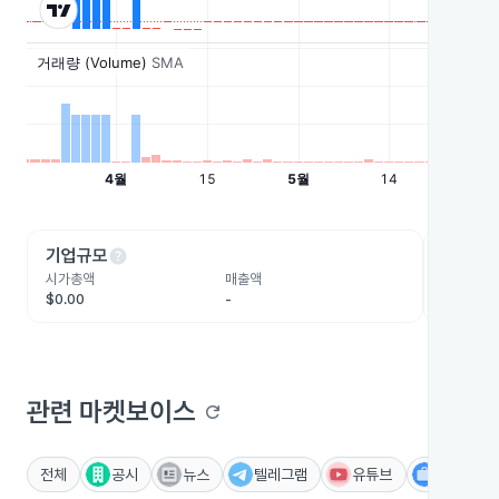
help
he
기업규모
수익성
시가총액
매출액
영업이익
$0.00
-
-
관련 마켓보이스
refresh
전체
공시
뉴스
텔레그램
유튜브
IR