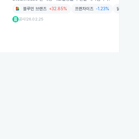
블루민 브랜즈
+32.85%
프랜차이즈
-1.23%
닭고기
+0.
공시
26.02.25
|