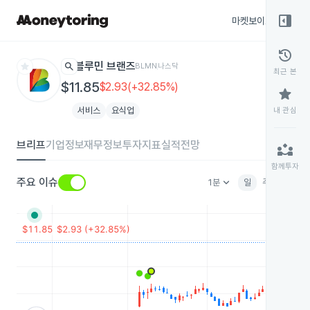
right_panel_open
마켓보이스
종목
history
star
search
블루민 브랜즈
BLMN
나스닥
최근 본
$11.85
$2.93(+32.85%)
star
서비스
요식업
내 관심
브리프
기업정보
재무정보
투자지표
실적전망
partner_exchange
함께투자
keyboard_arrow_down
주요 이슈
1분
일
주
월
분