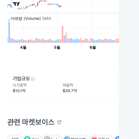
help
he
기업규모
수익성
시가총액
매출액
영업이익
$10.1억
$39.7억
$8,730
관련 마켓보이스
refresh