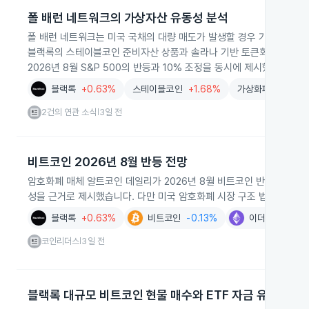
폴 배런 네트워크의 가상자산 유동성 분석
폴 배런 네트워크는 미국 국채의 대량 매도가 발생할 경우 가상자산에
블랙록의 스테이블코인 준비자산 상품과 솔라나 기반 토큰화 펀드가 기
2026년 8월 S&P 500의 반등과 10% 조정을 동시에 제시했습니다.
블랙록
+0.63%
스테이블코인
+1.68%
가상화폐
-0.96
2건의 연관 소식
3일 전
|
비트코인 2026년 8월 반등 전망
암호화폐 매체 알트코인 데일리가 2026년 8월 비트코인 반등을 전망하
성을 근거로 제시했습니다. 다만 미국 암호화폐 시장 구조 법안의 처
블랙록
+0.63%
비트코인
-0.13%
이더리움
+0.1
코인리더스
3일 전
|
블랙록 대규모 비트코인 현물 매수와 ETF 자금 유입