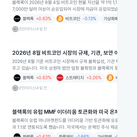
블랙록이 2026년 8월 4일 비트코인 현물 자산을 약 1억 1,143만 달
7,000만 달러 이상이 순유입되어 시장에 자금이 유입되었습니다. 이날
블랙록
+0.63%
비트코인
-0.13%
가상화폐
-0.96%
코인리더스
4일 전
|
2026년 8월 비트코인 시장의 규제, 기관, 보안 이슈
2026년 8월 기준 비트코인 시장에서 규제 불확실성, 기관 투자 움직
주고 있습니다. 미국 상원의 법안 일정 불확정과 블랙록의 토큰화 펀드 
블랙록
+0.63%
스트래티지
+3.26%
비트코인
-
코인리더스
4일 전
|
블랙록의 유럽 MMF 이더리움 토큰화와 미국 온체인 상품
블랙록이 유럽 머니마켓펀드를 이더리움 기반 토큰화해 유로, 파운드, 
과 1:1로 연동되도록 했습니다. 미국에서는 온체인 주식 제공과 스테
블랙록
+0.63%
블록체인
-1.66%
가상화폐
-0.96%