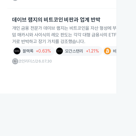
데이브 램지의 비트코인 비판과 업계 반박
개인 금융 전문가 데이브 램지는 비트코인을 자산 형성에 부적합한 '어
덤 매카시와 사이식의 레오 판도는 각각 대형 금융사의 ETF 참여와 오
거로 반박하고 장기 가치를 강조했습니다.
블랙록
+0.63%
모간스탠리
+1.21%
비트코인
-0
코인리더스
26.07.30
|