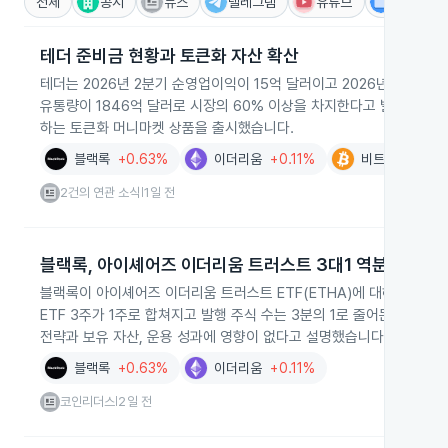
전체
공시
뉴스
텔레그램
유튜브
IR
테더 준비금 현황과 토큰화 자산 확산
테더는 2026년 2분기 순영업이익이 15억 달러이고 2026년 6월 30
유통량이 1846억 달러로 시장의 60% 이상을 차지한다고 발표했습니
하는 토큰화 머니마켓 상품을 출시했습니다.
블랙록
+0.63%
이더리움
+0.11%
비트코인
-0.1
2건의 연관 소식
1일 전
|
블랙록, 아이셰어즈 이더리움 트러스트 3대1 역분할
블랙록이 아이셰어즈 이더리움 트러스트 ETF(ETHA)에 대해 2026년
ETF 3주가 1주로 합쳐지고 발행 주식 수는 3분의 1로 줄어든다고 
전략과 보유 자산, 운용 성과에 영향이 없다고 설명했습니다.
블랙록
+0.63%
이더리움
+0.11%
코인리더스
2일 전
|