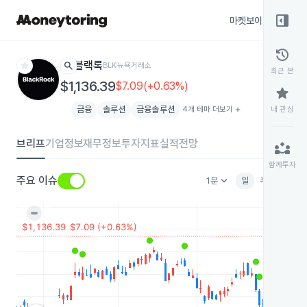
right_panel_open
마켓보이스
종목
history
star
search
블랙록
BLK
뉴욕거래소
최근 본
$1,136.39
$7.09(+0.63%)
star
금융
솔루션
금융솔루션
4개 테마 더보기
add
내 관심
브리프
기업정보
재무정보
투자지표
실적전망
partner_exchange
함께투자
keyboard_arrow_down
주요 이슈
1분
일
주
월
분