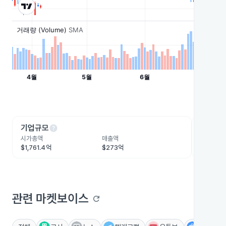
help
he
기업규모
수익성
시가총액
매출액
영업이익
$1,761.4억
$273억
$91.1억
관련 마켓보이스
refresh