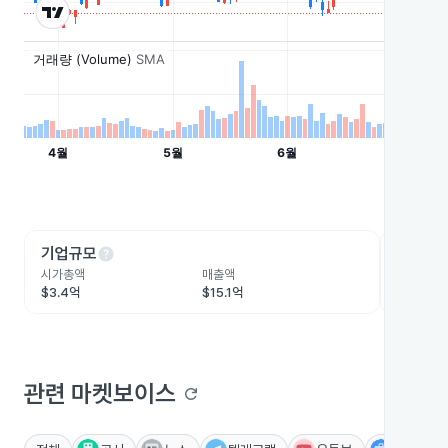
help
he
기업규모
수익성
시가총액
매출액
영업이익
$3.4억
$15.1억
-$1.2억
관련 마켓보이스
refresh