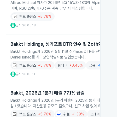
Alfred Michael 이사가 2026년 5월 15일과 18일에 Alpine Fo
이며, RSU 2만8,476주는 계속 근무 시 베스팅됩니다.
백트 홀딩스
+5.76%
공시
26.05.18
|
Bakkt Holdings, 싱가포르 DTR 인수 및 Zoth와 전략적
Bakkt Holdings가 2026년 5월 11일 싱가포르 DTR을 전액
Daniel Ishag를 최고상업책임자로 영입했습니다.
백트 홀딩스
+5.76%
핀테크
+0.45%
금융
-0.38%
공시
26.05.11
|
Bakkt, 2026년 1분기 매출 77.1% 급감
Bakkt Holdings가 2026년 1분기 매출이 2025년 동기 대비 77
감소했습니다. 자산운용 규모도 줄었으나, 신규 차입 없이 6,710만 
백트 홀딩스
+5.76%
위불
+1.39%
스테이블코인
+1