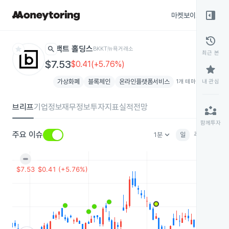
right_panel_open
마켓보이스
종목
history
star
search
백트 홀딩스
BKKT
뉴욕거래소
최근 본
$7.53
$0.41(+5.76%)
star
가상화폐
블록체인
온라인플랫폼서비스
1개 테마 더보기
내 관심
add
브리프
기업정보
재무정보
투자지표
실적전망
partner_exchange
함께투자
keyboard_arrow_down
주요 이슈
1분
일
주
월
분