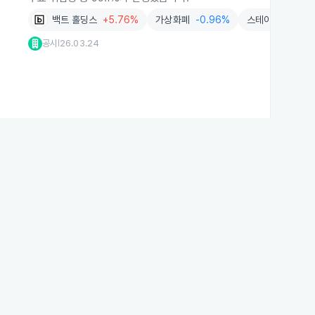
백트 홀딩스
+5.76%
가상화폐
-0.96%
스테이블코인
+1
공시
26.03.24
|