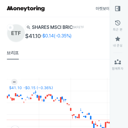
right_panel_open
마켓보이스
종목
history
star
search
ISHARES MSCI BRIC
BKF
ETF
최근 본
$41.10
-$0.14(-0.35%)
star
내 관심
브리프
partner_exchange
함께투자