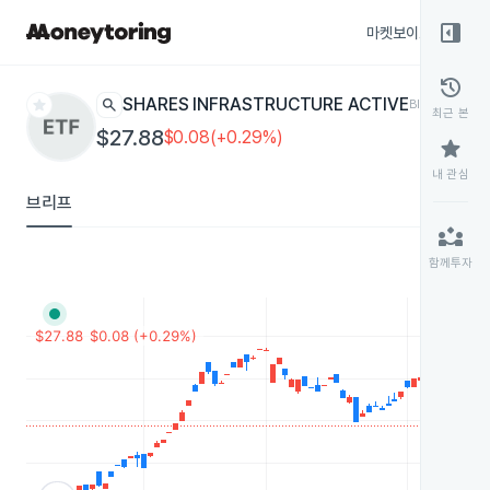
right_panel_open
마켓보이스
종목
history
star
search
ISHARES INFRASTRUCTURE ACTIVE
BILT
ETF
최근 본
$27.88
$0.08(+0.29%)
star
내 관심
브리프
partner_exchange
함께투자