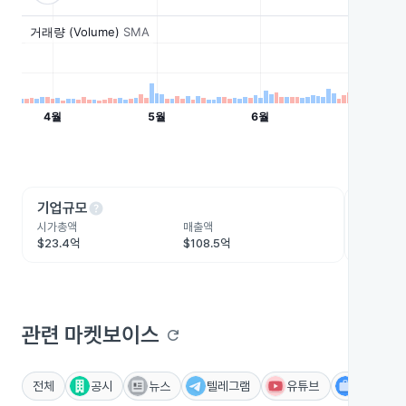
help
he
기업규모
수익성
시가총액
매출액
영업이익
$23.4억
$108.5억
$27.9억
관련 마켓보이스
refresh
전체
공시
뉴스
텔레그램
유튜브
IR