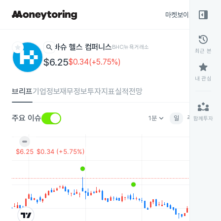
right_panel_open
마켓보이스
종목
history
star
search
바슈 헬스 컴퍼니스
BHC
뉴욕거래소
최근 본
$6.25
$0.34(+5.75%)
star
내 관심
브리프
기업정보
재무정보
투자지표
실적전망
partner_exchange
keyboard_arrow_down
주요 이슈
1분
일
주
월
분
함께투자