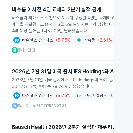
바슈롬 이사진 4인 교체와 2분기 실적 공개
바슈롬이 최대주주 요청으로 이사회 구성원 4명을 교체하고 신규 이사 4명을 
계약을 체결했다고 8-K와 8월 6일 보도자료에서 밝혔습니다. 2026년
4배 이상 늘어난 1억5,300만 달러였습니다.
바슈 헬스 컴퍼니스
+5.75%
바슈롬
+2.63%
AI
+0.
공시
2일 전
|
2026년 7월 31일 미국 증시 IES Holdings와 AXT 주가
2026년 7월 31일 미국 증시에서 IES Holdings와 AXT 등 기술과
30.27% 급등, AXT는 28.74% 상승했습니다.
바슈 헬스 컴퍼니스
+5.75%
인티거 홀딩스
-0.63%
Bad Onion 나쁜양파
26.07.31
|
Bausch Health 2026년 2분기 실적과 재무 리스크