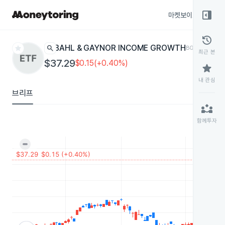
right_panel_open
마켓보이스
종목
history
star
search
BAHL & GAYNOR INCOME GROWTH
BGIG
ETF
최근 본
$37.29
$0.15(+0.40%)
star
내 관심
브리프
partner_exchange
함께투자