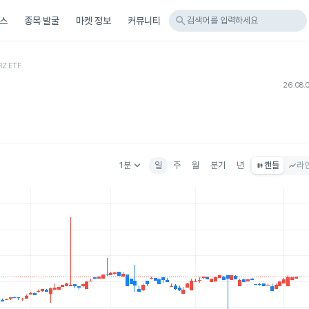
search
스
종목 발굴
마켓 정보
커뮤니티
검색어를 입력하세요
RZ
ETF
26.08.
keyboard_arrow_down
1분
일
주
월
분기
년
캔들
라