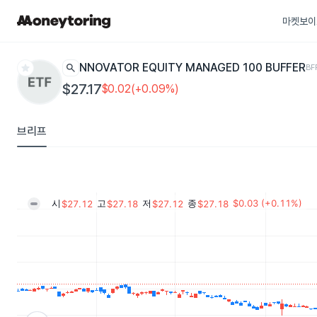
마켓보이
star
search
INNOVATOR EQUITY MANAGED 100 BUFFER
BF
$27.17
$0.02(+0.09%)
브리프