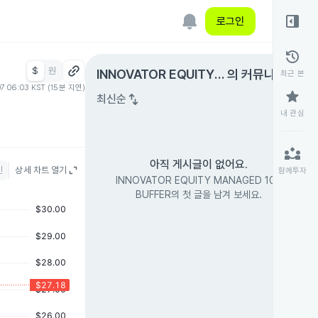
right_panel_open
로그인
history
$
원
expand_circle_right
INNOVATOR EQUITY
의 커뮤니티
최근 본
07 06:03 KST (15분 지연)
MANAGED 100 BUFFE
star
swap_vert
최신순
R
내 관심
partner_exchange
아직 게시글이 없어요.
인
상세 차트 열기
함께투자
INNOVATOR EQUITY MANAGED 100
BUFFER의 첫 글을 남겨 보세요.