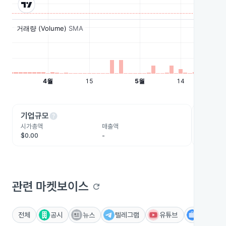
help
he
기업규모
수익성
시가총액
매출액
영업이익
$0.00
-
-
관련 마켓보이스
refresh
전체
공시
뉴스
텔레그램
유튜브
IR