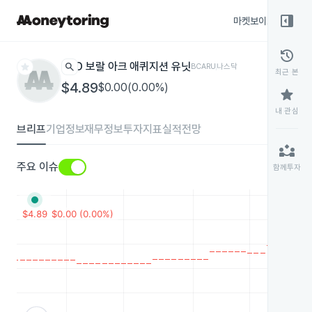
right_panel_open
마켓보이스
종목
history
star
search
D 보랄 아크 애퀴지션 유닛
BCARU
나스닥
최근 본
$4.89
$0.00(0.00%)
star
내 관심
브리프
기업정보
재무정보
투자지표
실적전망
partner_exchange
주요 이슈
함께투자