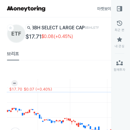
right_panel_open
마켓보이스
종목
history
star
search
BBH SELECT LARGE CAP
BBHL
ETF
최근 본
$17.71
$0.08(+0.45%)
star
내 관심
브리프
partner_exchange
함께투자