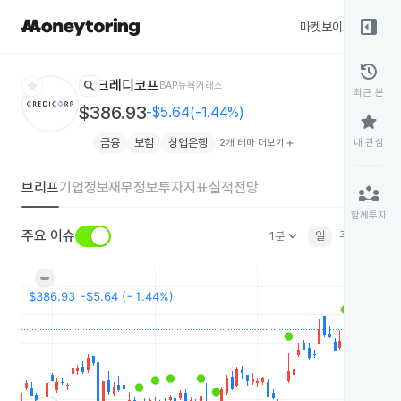
right_panel_open
마켓보이스
종목
history
star
search
크레디코프
BAP
뉴욕거래소
최근 본
$386.93
-$5.64(-1.44%)
star
금융
보험
상업은행
2개 테마 더보기
add
내 관심
브리프
기업정보
재무정보
투자지표
실적전망
partner_exchange
함께투자
keyboard_arrow_down
주요 이슈
1분
일
주
월
분