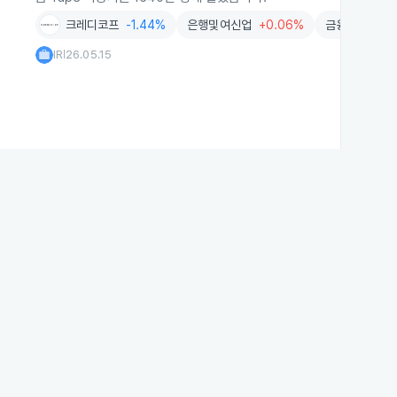
크레디코프
-1.44%
은행및여신업
+0.06%
금융
-0.38%
IR
26.05.15
|