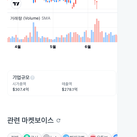
help
he
기업규모
수익성
시가총액
매출액
영업이익
$307.4억
$278.1억
$43.8억
관련 마켓보이스
refresh