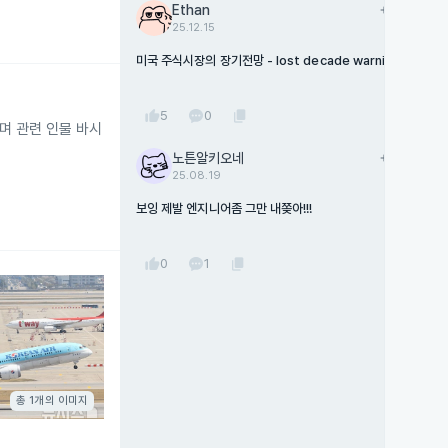
Ethan
add
팔로우
25.12.15
미국 주식시장의 장기전망 - lost decade warning
thumb_up
content_copy
5
0
며 관련 인물 바시
노튼알키오네
add
팔로우
25.08.19
보잉 제발 엔지니어좀 그만 내쫒아!!!
thumb_up
content_copy
0
1
총 1개의 이미지