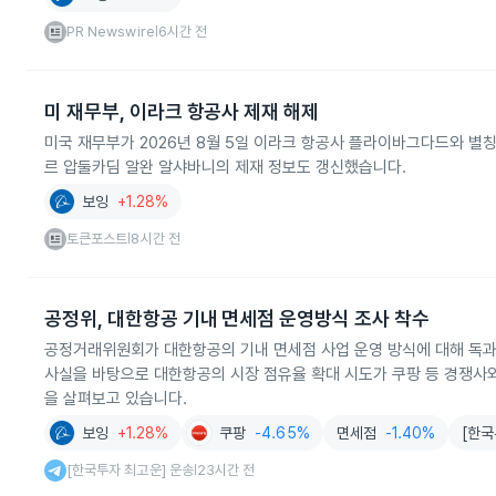
PR Newswire
6시간 전
|
미 재무부, 이라크 항공사 제재 해제
미국 재무부가 2026년 8월 5일 이라크 항공사 플라이바그다드와 별칭
르 압둘카딤 알완 알샤바니의 제재 정보도 갱신했습니다.
보잉
+1.28%
토큰포스트
8시간 전
|
공정위, 대한항공 기내 면세점 운영방식 조사 착수
공정거래위원회가 대한항공의 기내 면세점 사업 운영 방식에 대해 독과점
사실을 바탕으로 대한항공의 시장 점유율 확대 시도가 쿠팡 등 경쟁사와
을 살펴보고 있습니다.
보잉
+1.28%
쿠팡
-4.65%
면세점
-1.40%
[한국
[한국투자 최고운] 운송
23시간 전
|