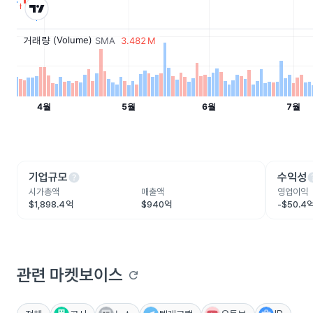
help
he
기업규모
수익성
시가총액
매출액
영업이익
$1,898.4억
$940억
-$50.4
관련 마켓보이스
refresh