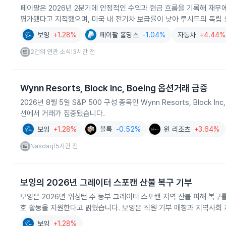
페이팔은 2026년 2분기에 안정적인 수익과 현금 흐름을 기록해 재무
평가됐다고 지적했으며, 미국 내 전기차 보급률이 낮아 루시드의 독립
보잉
+1.28%
페이팔 홀딩스
-1.04%
자동차
+4.44%
2건의 연관 소식
3시간 전
|
Wynn Resorts, Block Inc, Boeing 옵션거래 급증
2026년 8월 5일 S&P 500 구성 종목인 Wynn Resorts, Blo
션에서 거래가 집중됐습니다.
보잉
+1.28%
블록
-0.52%
윈 리조츠
+3.64%
Nasdaq
5시간 전
|
보잉의 2026년 그레이터 스포캔 산불 복구 기부
보잉은 2026년 워싱턴 주 동부 그레이터 스포캔 지역 산불 피해 복
호 활동을 지원한다고 밝혔습니다. 보잉은 직원 기부 매칭과 지역사회 
보잉
+1.28%