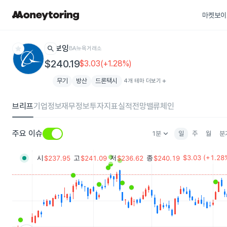
마켓보이
star
search
보잉
BA
뉴욕거래소
$240.19
$3.03(+1.28%)
무기
방산
드론택시
4개 테마 더보기
add
브리프
기업정보
재무정보
투자지표
실적전망
밸류체인
keyboard_arrow_down
주요 이슈
1분
일
주
월
분