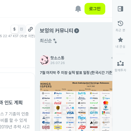
right_panel_open
로그인
history
$
원
expand_circle_right
보잉
의 커뮤니티
최근 본
05 22:47 KST (15분 지연)
star
swap_vert
최신순
내 관심
핫소스통
add
팔로우
partner_exchange
26.07.26
함께투자
7월 마지막 주 미장 실적 발표 일정 (한국시간 기준)
인과 인도 계획
스 7 기종의 인증
비를 할 수 있게
2019년 추락 사고