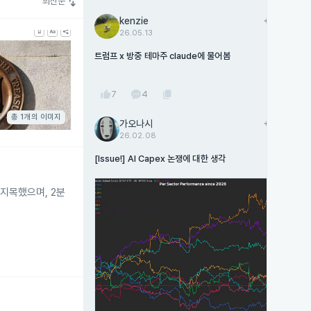
swap_vert
최신순
kenzie
add
팔로우
26.05.13
트럼프 x 방중 테마주 claude에 물어봄
thumb_up
content_copy
7
4
총 1개의 이미지
가오나시
add
팔로우
26.02.08
[Issue!] AI Capex 논쟁에 대한 생각
지목했으며, 2분