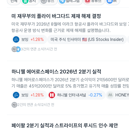
전체
공시
뉴스
텔레그램
유튜브
IR
미 재무부의 플라이 바그다드 제재 해제 결정
미국 재무부가 2026년 8월에 이라크 항공사 플라이 바그다드와 보잉 
항공사 운영 방식 변화를 근거로 제재 해제를 설명했습니다.
보잉
+1.28%
미국 주식 인사이더 🇺🇸 (US Stocks Insider)
3건의 연관 소식
1시간 전
|
하니웰 에어로스페이스 2026년 2분기 실적
하니웰 에어로스페이스가 2026년 2분기 순이익이 2억5600만 달러
기 매출은 45억2000만 달러로 5% 증가했고 유기적 매출 성장률 전
보잉
+1.28%
허니웰 인터내셔널
-0.27%
HONEY
2건의 연관 소식
2시간 전
|
페이팔 2분기 실적과 스트라이프의 루시드 인수 제안