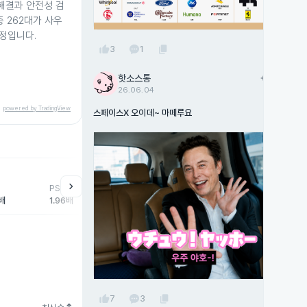
 해결과 안전성 검
 262대가 사우
정입니다.
thumb_up
content_copy
3
1
핫소스통
add
팔로우
26.06.04
powered by TradingView
스페이스X 오이데~ 마떼루요
chevron_right
PSR
3배
1.96배
thumb_up
content_copy
7
3