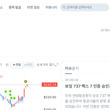
search
스
종목 발굴
마켓 정보
커뮤니티
검색어를 입력하세요
26.08.
기
년
캔들
라인
상세 차트 열기
이슈
출처
26.08.04
보잉 737 맥스 7 인증 승
미국 연방항공청이 보잉 737 맥
을 승인하여 항공사들이 운항 준
되었습니다. 이번 인증은 2018·