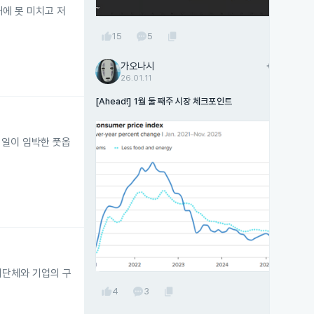
에 못 미치고 저
thumb_up
content_copy
15
5
가오나시
add
팔로우
26.01.11
[Ahead!] 1월 둘 째주 시장 체크포인트
만기일이 임박한 풋옵
리단체와 기업의 구
thumb_up
content_copy
4
3