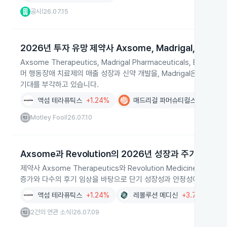
공시
26.07.15
|
2026년 투자 유망 제약사 Axsome, Madrigal, Exelixi
Axsome Therapeutics, Madrigal Pharmaceuticals,
머 행동장애 치료제의 매출 성장과 신약 개발을, Madrigal은 Rezdiffra의
기대를 부각하고 있습니다.
액섬 테라퓨틱스
+1.24%
매드리걸 파머슈티컬스
-0.06%
Motley Fool
26.07.10
|
Axsome과 Revolution의 2026년 성장과 주가 동향
제약사 Axsome Therapeutics와 Revolution Medicine
증가와 다수의 후기 임상을 바탕으로 단기 성장성과 안정성에서 유리한 평
액섬 테라퓨틱스
+1.24%
레볼루션 메디신
+3.71%
의
2건의 연관 소식
26.07.09
|