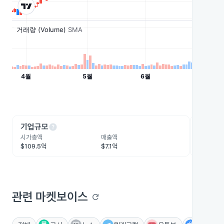
help
he
기업규모
수익성
시가총액
매출액
영업이익
$109.5억
$7.1억
-$1.6억
관련 마켓보이스
refresh