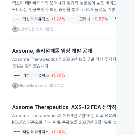
액소미 테라퓨틱스와 모더나가 장기적 성장성이 높은 바이오테크 기업으
모더나는 인플루엔자 백신 승인을 통해 mRNA 플랫폼 기반 신약 개발
액섬 테라퓨틱스
+1.24%
모더나
+9.86%
백신
신
2건의 연관 소식
3일 전
|
Axsome, 솔리암페톨 임상 개발 공개
Axsome Therapeutics가 2023년 12월 7일 가상 투자자 
관심을 환기했습니다.
액섬 테라퓨틱스
+1.24%
GlobeNewswire
26.07.27
|
Axsome Therapeutics, AXS-12 FDA 신약허가신청
Axsome Therapeutics가 2026년 7월 15일 미국 FDA에 기면
PDUFA 기준으로 심사 완료 목표일을 2027년 5월 1일로 설정했습니다
액섬 테라퓨틱스
+1.24%