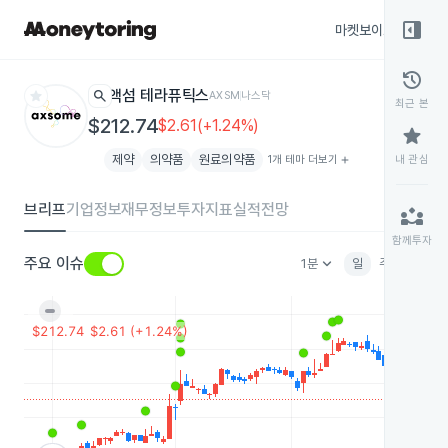
right_panel_open
마켓보이스
종목
history
star
search
액섬 테라퓨틱스
AXSM
나스닥
최근 본
$212.74
$2.61(+1.24%)
star
제약
의약품
원료의약품
1개 테마 더보기
add
내 관심
브리프
기업정보
재무정보
투자지표
실적전망
partner_exchange
함께투자
keyboard_arrow_down
주요 이슈
1분
일
주
월
분