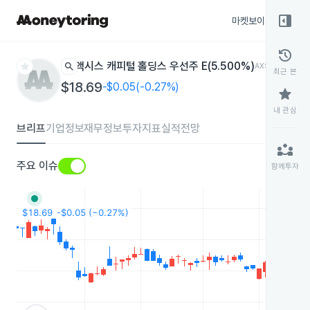
right_panel_open
마켓보이스
종목
history
star
search
액시스 캐피털 홀딩스 우선주 E(5.500%)
AXS-E
뉴욕거래
최근 본
$18.69
-$0.05(-0.27%)
star
내 관심
브리프
기업정보
재무정보
투자지표
실적전망
partner_exchange
주요 이슈
함께투자