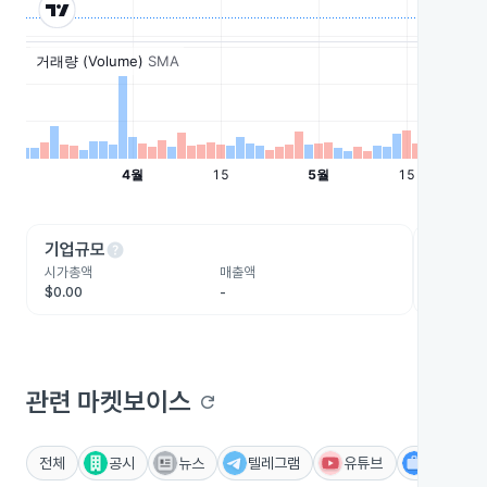
help
he
기업규모
수익성
시가총액
매출액
영업이익
$0.00
-
-
관련 마켓보이스
refresh
전체
공시
뉴스
텔레그램
유튜브
IR