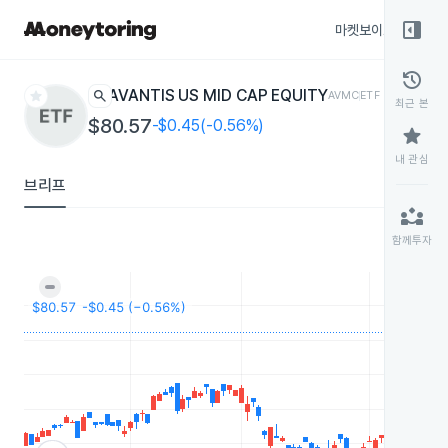
right_panel_open
마켓보이스
종목
history
star
search
AVANTIS US MID CAP EQUITY
AVMC
ETF
최근 본
$80.57
-$0.45(-0.56%)
star
내 관심
브리프
partner_exchange
함께투자