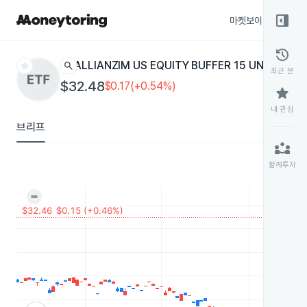
right_panel_open
마켓보이스
종목
history
star
search
ALLIANZIM US EQUITY BUFFER 15 UNCAPPED
최근 본
$32.48
$0.17(+0.54%)
star
내 관심
브리프
partner_exchange
함께투자