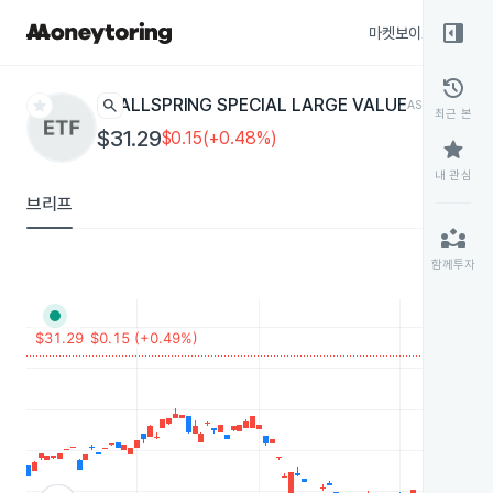
right_panel_open
마켓보이스
종목
history
star
search
ALLSPRING SPECIAL LARGE VALUE
ASLV
ETF
최근 본
$31.29
$0.15(+0.48%)
star
내 관심
브리프
partner_exchange
함께투자