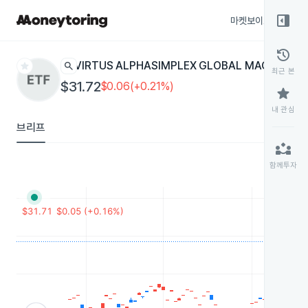
right_panel_open
마켓보이스
종목
history
star
search
VIRTUS ALPHASIMPLEX GLOBAL MACRO
ASGM
최근 본
$31.72
$0.06(+0.21%)
star
내 관심
브리프
partner_exchange
함께투자