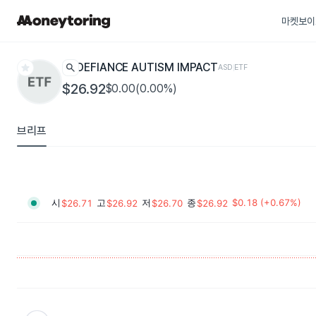
마켓보이
star
search
DEFIANCE AUTISM IMPACT
ASD
ETF
$26.92
$0.00(0.00%)
브리프