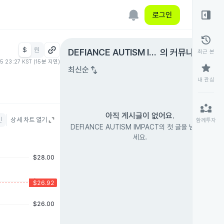
right_panel_open
로그인
history
$
원
expand_circle_right
DEFIANCE AUTISM IM
의 커뮤니티
최근 본
05 23:27 KST (15분 지연)
PACT
star
swap_vert
최신순
내 관심
partner_exchange
아직 게시글이 없어요.
인
상세 차트 열기
함께투자
DEFIANCE AUTISM IMPACT의 첫 글을 남겨 보
세요.