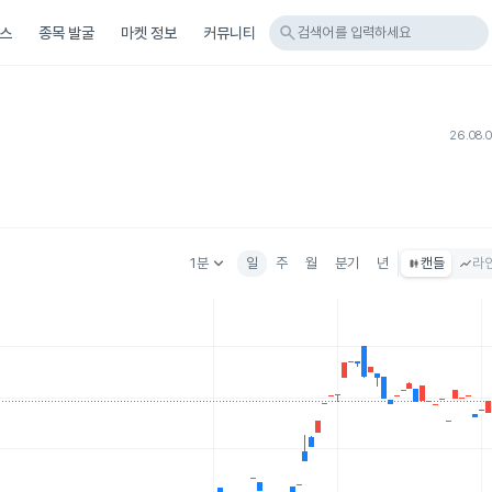
search
스
종목 발굴
마켓 정보
커뮤니티
검색어를 입력하세요
26.08.
keyboard_arrow_down
1분
일
주
월
분기
년
캔들
라