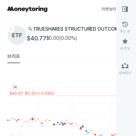
right_panel_open
마켓보이스
종목
history
star
search
TRUESHARES STRUCTURED OUTCOME - APR
최근 본
$40.77
$0.00(0.00%)
star
내 관심
브리프
partner_exchange
함께투자