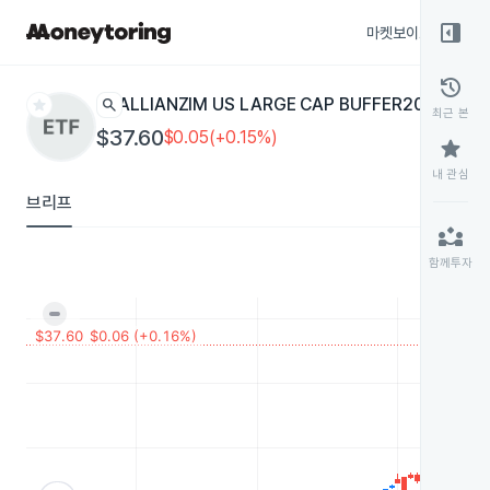
right_panel_open
마켓보이스
종목
history
star
search
ALLIANZIM US LARGE CAP BUFFER20 - APR
AP
최근 본
$37.60
$0.05(+0.15%)
star
내 관심
브리프
partner_exchange
함께투자