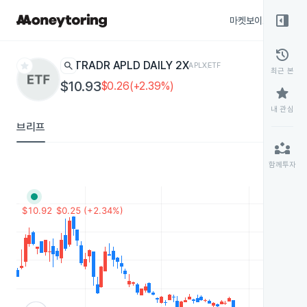
right_panel_open
마켓보이스
종목
history
star
search
TRADR APLD DAILY 2X
APLX
ETF
최근 본
$10.93
$0.26(+2.39%)
star
내 관심
브리프
partner_exchange
함께투자