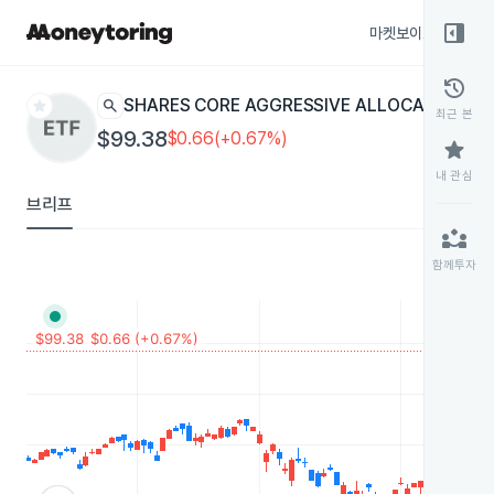
right_panel_open
마켓보이스
종목
history
star
search
ISHARES CORE AGGRESSIVE ALLOCATION
AOA
최근 본
$99.38
$0.66(+0.67%)
star
내 관심
브리프
partner_exchange
함께투자