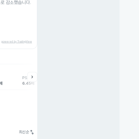
9주로 감소했습니다.
powered by TradingView
chevron_right
PSR
9배
6.45배
swap_vert
최신순