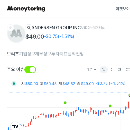
마켓보이
star
search
ANDERSEN GROUP INC
ANDG
뉴욕거래소
$49.00
-$0.75(-1.51%)
브리프
기업정보
재무정보
투자지표
실적전망
keyboard_arrow_down
주요 이슈
1분
일
주
월
분