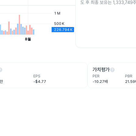
도 후 최종 보유는 1,333,74
lp
help
가치평가
EPS
PER
PBR
6만
-$4.77
-10.27배
21.5