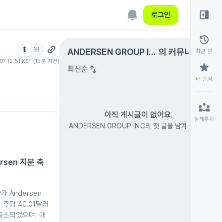
right_panel_open
로그인
history
$
원
expand_circle_right
ANDERSEN GROUP IN
의 커뮤니티
최근 본
.07 12:51 KST (15분 지연)
C
star
swap_vert
최신순
내 관심
partner_exchange
아직 게시글이 없어요.
함께투자
ANDERSEN GROUP INC의 첫 글을 남겨 보세요.
ersen 지분 축
LP가 Andersen
를 주당 40.01달러
축소되었으며, 매