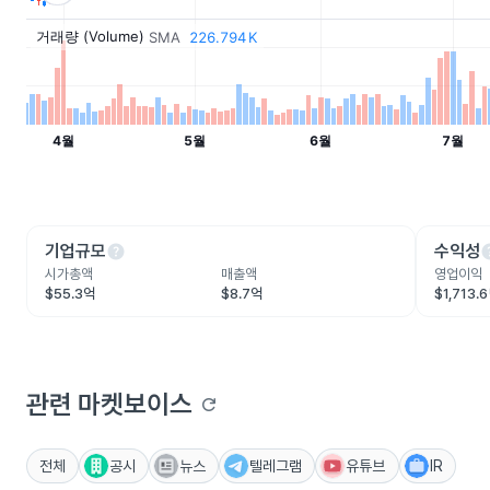
help
he
기업규모
수익성
시가총액
매출액
영업이익
$55.3억
$8.7억
$1,713.
관련 마켓보이스
refresh
전체
공시
뉴스
텔레그램
유튜브
IR