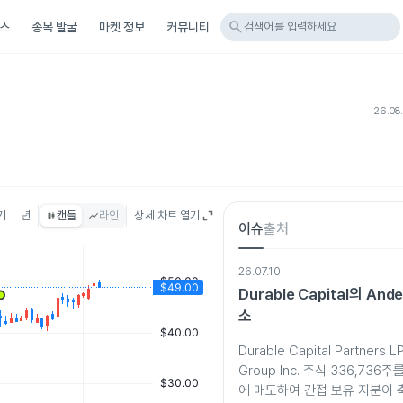
search
스
종목 발굴
마켓 정보
커뮤니티
검색어를 입력하세요
26.08
기
년
캔들
라인
상세 차트 열기
이슈
출처
26.07.10
Durable Capital의 And
소
Durable Capital Partners 
Group Inc. 주식 336,736주
에 매도하여 간접 보유 지분이 