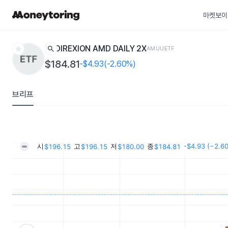
마켓보이
star
search
DIREXION AMD DAILY 2X
AMUU
ETF
$184.81
-$4.93(-2.60%)
브리프