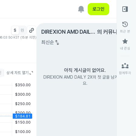
right_panel_open
로그인
history
$
원
expand_circle_right
DIREXION AMD DAILY
의 커뮤니티
최근 본
08 03:50 KST (15분 지연)
2X
star
swap_vert
최신순
내 관심
partner_exchange
아직 게시글이 없어요.
인
상세 차트 열기
함께투자
DIREXION AMD DAILY 2X의 첫 글을 남겨 보세
요.