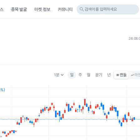
search
스
종목 발굴
마켓 정보
커뮤니티
검색어를 입력하세요
26.08.
keyboard_arrow_down
1분
일
주
월
분기
년
캔들
라