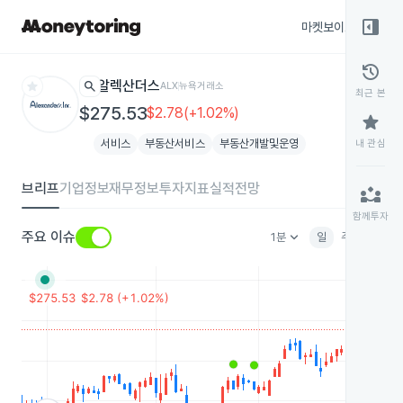
right_panel_open
마켓보이스
종목
history
star
search
알렉산더스
ALX
뉴욕거래소
최근 본
$275.53
$2.78(+1.02%)
star
서비스
부동산서비스
부동산개발및운영
내 관심
브리프
기업정보
재무정보
투자지표
실적전망
partner_exchange
함께투자
keyboard_arrow_down
주요 이슈
1분
일
주
월
분