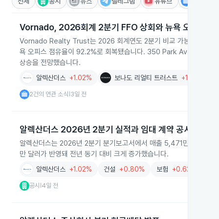
전체
공시
뉴스
텔레그램
유튜브
IR
Vornado, 2026회계 2분기 FFO 상회와 뉴욕 오피스 
Vornado Realty Trust는 2026 회계연도 2분기 비교 가능 FF
욕 오피스 점유율이 92.2%로 회복됐습니다. 350 Park Avenue
상승을 전망했습니다.
알렉산더스
+1.02%
보나도 리얼티 트러스트
+1.26%
2건의 연관 소식
3일 전
|
알렉산더스 2026년 2분기 실적과 임대 계약 공시
알렉산더스는 2026년 2분기 분기보고서에서 매출 5,471만 달러와 순이익
만 달러가 반영돼 전년 동기 대비 크게 증가했습니다.
알렉산더스
+1.02%
건설
+0.80%
보험
+0.62%
임
공시
4일 전
|