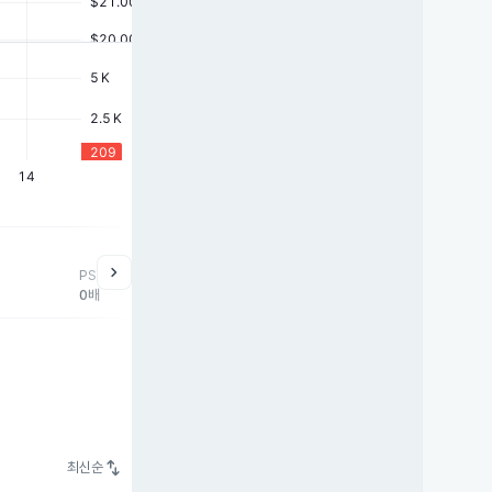
chevron_right
PSR
0배
swap_vert
최신순