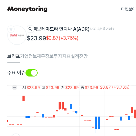
마켓보이
star
search
엠보테야도라 안디나 A(ADR)
AKO.A
뉴욕거래소
$23.99
$0.87(+3.76%)
브리프
기업정보
재무정보
투자지표
실적전망
주요 이슈