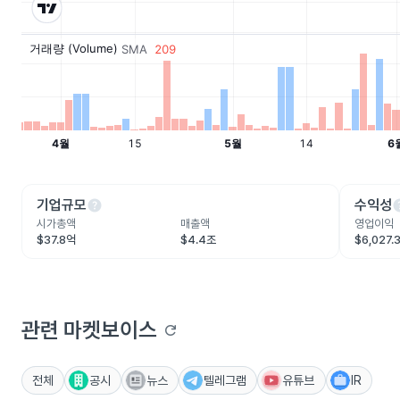
help
he
기업규모
수익성
시가총액
매출액
영업이익
$37.8억
$4.4조
$6,027.
관련 마켓보이스
refresh
전체
공시
뉴스
텔레그램
유튜브
IR