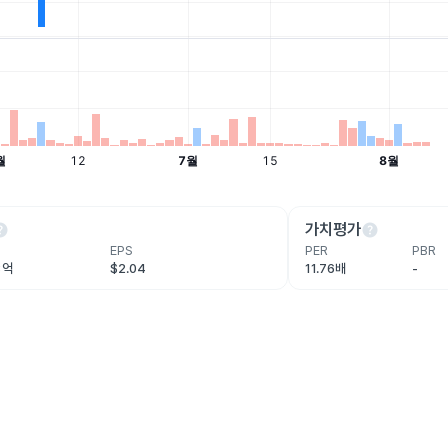
lp
help
가치평가
EPS
PER
PBR
3억
$2.04
11.76배
-