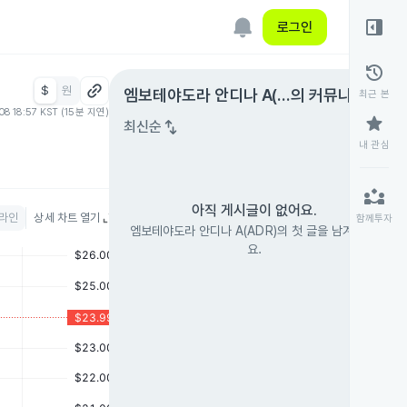
right_panel_open
로그인
history
$
원
expand_circle_right
엠보테야도라 안디나 A(A
의 커뮤니티
최근 본
08 18:57 KST (15분 지연)
DR)
star
swap_vert
최신순
내 관심
partner_exchange
아직 게시글이 없어요.
라인
상세 차트 열기
함께투자
엠보테야도라 안디나 A(ADR)의 첫 글을 남겨 보세
요.