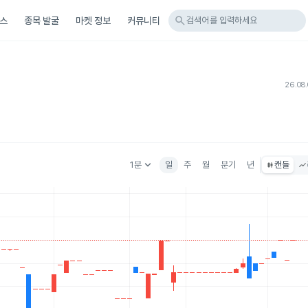
search
스
종목 발굴
마켓 정보
커뮤니티
검색어를 입력하세요
26.08.
keyboard_arrow_down
1분
일
주
월
분기
년
캔들