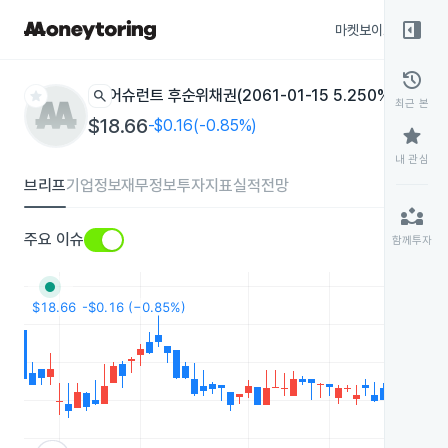
right_panel_open
마켓보이스
종목
history
star
search
어슈런트 후순위채권(2061-01-15 5.250%)
AIZN
뉴욕
최근 본
$18.66
-$0.16(-0.85%)
star
내 관심
브리프
기업정보
재무정보
투자지표
실적전망
partner_exchange
주요 이슈
함께투자