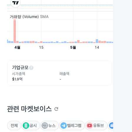
help
he
기업규모
수익성
시가총액
매출액
영업이익
$1.9억
-
-
관련 마켓보이스
refresh
전체
공시
뉴스
텔레그램
유튜브
IR