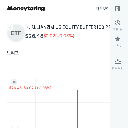
right_panel_open
마켓보이스
종목
history
star
search
ALLIANZIM US EQUITY BUFFER100 PROTECT
최근 본
$26.48
$0.02(+0.08%)
star
내 관심
브리프
partner_exchange
함께투자