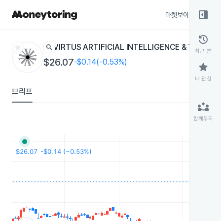
right_panel_open
마켓보이스
종목
history
star
search
VIRTUS ARTIFICIAL INTELLIGENCE & TECHN
최근 본
$26.07
-$0.14(-0.53%)
star
내 관심
브리프
partner_exchange
함께투자