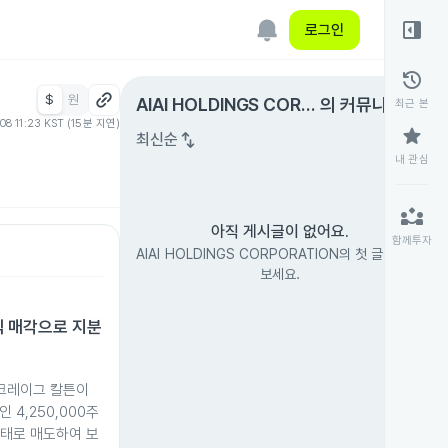
right_panel_open
로그인
history
$
원
expand_circle_right
AIAI HOLDINGS CORP
의 커뮤니티
최근 본
.08 11:23 KST (15분 지연)
ORATION
star
swap_vert
최신순
내 관심
partner_exchange
아직 게시글이 없어요.
함께투자
AIAI HOLDINGS CORPORATION의 첫 글을 남겨
보세요.
 주식 매각으로 지분
스 크레이그 칼튼이
인 4,250,000주
 형태로 매도하여 보