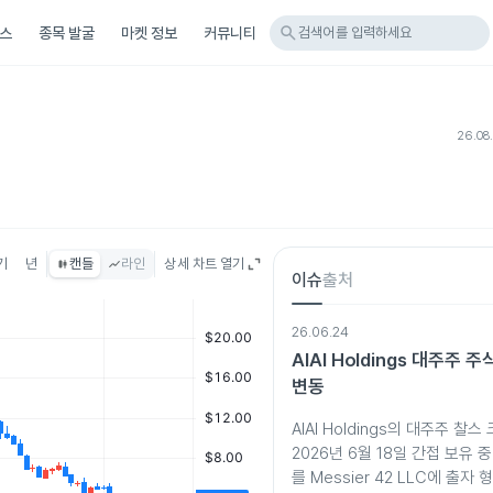
search
스
종목 발굴
마켓 정보
커뮤니티
검색어를 입력하세요
26.08
기
년
캔들
라인
상세 차트 열기
이슈
출처
26.06.24
AIAI Holdings 대주주
변동
AIAI Holdings의 대주주 찰
2026년 6월 18일 간접 보유 중
를 Messier 42 LLC에 출자