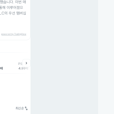
소했습니다. 이번 매
t를 통해 이루어졌으
 LLC의 우선 멤버십
powered by TradingView
chevron_right
PSR
7배
4.99배
swap_vert
최신순