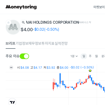
마켓보이
star
search
AIAI HOLDINGS CORPORATION
AIAI
나스닥
$4.00
-$0.02(-0.50%)
브리프
기업정보
재무정보
투자지표
실적전망
keyboard_arrow_down
주요 이슈
1분
일
주
월
분