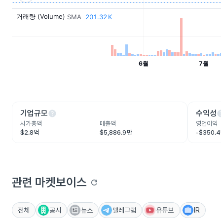
help
he
기업규모
수익성
시가총액
매출액
영업이익
$2.8억
$5,886.9만
-$350.
관련 마켓보이스
refresh
전체
공시
뉴스
텔레그램
유튜브
IR