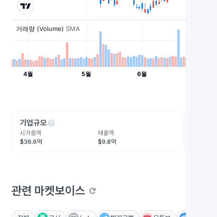
help
he
기업규모
수익성
시가총액
매출액
영업이익
$36.6억
$9.8억
$4.6억
관련 마켓보이스
refresh