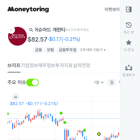
right_panel_open
마켓보이스
종목
history
star
search
어슈어드 개런티
AGO
뉴욕거래소
최근 본
$82.57
-$0.17(-0.21%)
star
금융
보험
금융투자업
2개 테마 더보기
add
내 관심
브리프
기업정보
재무정보
투자지표
실적전망
partner_exchange
함께투자
keyboard_arrow_down
주요 이슈
1분
일
주
월
분