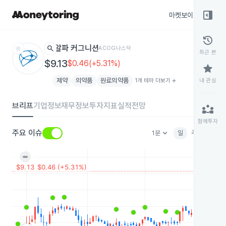
right_panel_open
마켓보이스
종목
history
star
search
알파 커그니션
ACOG
나스닥
최근 본
$9.13
$0.46(+5.31%)
star
제약
의약품
원료의약품
1개 테마 더보기
add
내 관심
브리프
기업정보
재무정보
투자지표
실적전망
partner_exchange
함께투자
keyboard_arrow_down
주요 이슈
1분
일
주
월
분