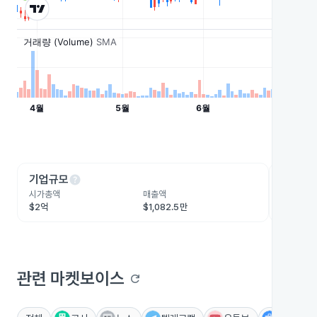
help
he
기업규모
수익성
시가총액
매출액
영업이익
$2억
$1,082.5만
-$2,707
관련 마켓보이스
refresh