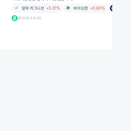
알파 커그니션
+5.31%
바이오젠
+0.80%
슈퍼누
공시
26.04.20
|