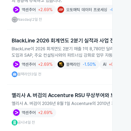
의 영향에 주목하고 있습니다.
액센추어
+2.69%
오토매틱 데이터 프로세싱
-0.80%
Nasdaq
2일 전
|
BlackLine 2026 회계연도 2분기 실적과 사업 진전
BlackLine이 2026 회계연도 2분기 매출 1억 8,780만 달러로 전년 동
도입과 SAP, 주요 컨설팅사와의 파트너십 강화로 업무 자동화와 마감
액센추어
+2.69%
블랙라인
-1.50%
AI
+0.01%
블랙라인
3일 전
|
멜리사 A. 버검의 Accenture RSU 무상부여와 보유주 
멜리사 A. 버검이 2026년 8월 1일 Accenture의 2010년 개정 
액센추어
+2.69%
공시
4일 전
|