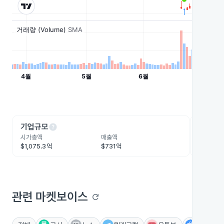
help
he
기업규모
수익성
시가총액
매출액
영업이익
$1,075.3억
$731억
$115.2억
관련 마켓보이스
refresh