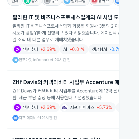
전체
공시
뉴스
텔레그램
유튜브
IR
필리핀 IT 및 비즈니스프로세스업계의 AI 시범 도입 확산
필리핀 IT·비즈니스프로세스협회 회장은 회원사 3분의 2 이상이 인공
시도가 광범위하게 진행되고 있다고 밝혔습니다. 에이전틱 AI의 업무 
일 조직 내 다른 업무로 재배치됐습니다.
액센추어
+2.69%
AI
+0.01%
생성형AI
-0.78%
일
인포마켓 infomarket
20시간 전
|
Ziff Davis의 커넥티비티 사업부 Accenture 매각
Ziff Davis가 커넥티비티 사업부를 Accenture에 12억 달러에
환, 세금 부담 충당 등에 사용한다고 설명했습니다.
액센추어
+2.69%
지프 데이비스
+5.73%
AI
+0.01
지프 데이비스
21시간 전
|