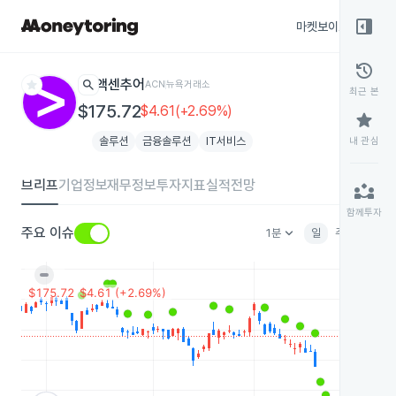
right_panel_open
마켓보이스
종목
history
star
search
액센추어
ACN
뉴욕거래소
최근 본
$175.72
$4.61(+2.69%)
star
솔루션
금융솔루션
IT서비스
내 관심
브리프
기업정보
재무정보
투자지표
실적전망
partner_exchange
함께투자
keyboard_arrow_down
주요 이슈
1분
일
주
월
분