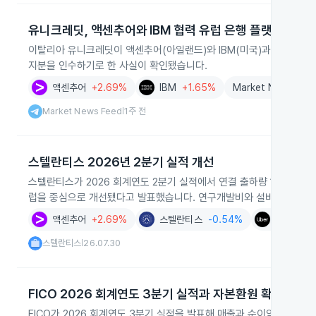
유니크레딧, 액센추어와 IBM 협력 유럽 은행 플랫폼 구축
이탈리아 유니크레딧이 액센추어(아일랜드)와 IBM(미국)과 협력해 유
지분을 인수하기로 한 사실이 확인됐습니다.
액센추어
+2.69%
IBM
+1.65%
Market News Fee
Market News Feed
1주 전
|
스텔란티스 2026년 2분기 실적 개선
스텔란티스가 2026 회계연도 2분기 실적에서 연결 출하량 160만 대
럽을 중심으로 개선됐다고 발표했습니다. 연구개발비와 설비투자는 매출의
액센추어
+2.69%
스텔란티스
-0.54%
우버 테크
스텔란티스
26.07.30
|
FICO 2026 회계연도 3분기 실적과 자본환원 확대
FICO가 2026 회계연도 3분기 실적을 발표해 매출과 순이익이 각각 