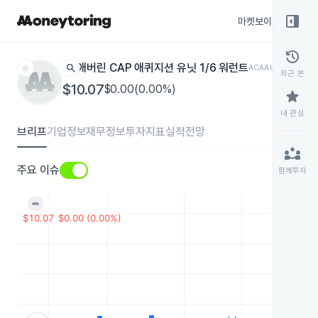
right_panel_open
마켓보이스
종목
history
star
search
애버린 CAP 애퀴지션 유닛 1/6 워런트
ACAAU
나스닥
최근 본
$10.07
$0.00(0.00%)
star
내 관심
브리프
기업정보
재무정보
투자지표
실적전망
partner_exchange
주요 이슈
함께투자