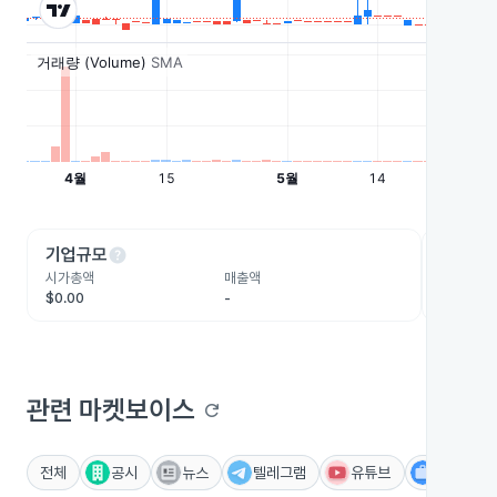
help
he
기업규모
수익성
시가총액
매출액
영업이익
$0.00
-
-
관련 마켓보이스
refresh
전체
공시
뉴스
텔레그램
유튜브
IR