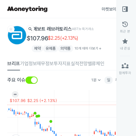
right_panel_open
마켓보이스
종목
history
star
search
애보트 래브러토리스
ABT
뉴욕거래소
최근 본
$107.96
$2.25(+2.13%)
star
제약
유제품
의약품
10개 테마 더보기
add
내 관심
브리프
기업정보
재무정보
투자지표
실적전망
밸류체인
partner_exchange
함께투자
keyboard_arrow_down
주요 이슈
1분
일
주
월
분