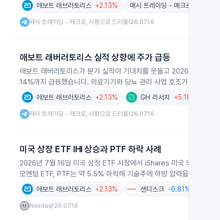
애보트 래브러토리스
+2.13%
매시 트레이딩 - 매크로, 시황으로
매시 트레이딩 - 매크로, 시황으로 드리블
26.07.16
|
애보트 래버러토리스 실적 상향에 주가 급등
애보트 래버러토리스가 분기 실적이 기대치를 웃돌고 2026년 연간 조정
14%까지 급등했습니다. 의료기기와 당뇨 관리 사업 호조가 배경으로
애보트 래브러토리스
+2.13%
GH 리서치
+5.18%
매시 트레이딩 - 매크로, 시황으로 드리블
26.07.16
|
미국 상장 ETF IHI 상승과 PTF 하락 사례
2026년 7월 16일 미국 상장 ETF 시장에서 iShares 미국 의료기기 E
모멘텀 ETF, PTF는 약 5.5% 하락해 기술주에 하방 압력을 줬습니다.
애보트 래브러토리스
+2.13%
샌디스크
-6.81%
탠
Nasdaq
26.07.16
|