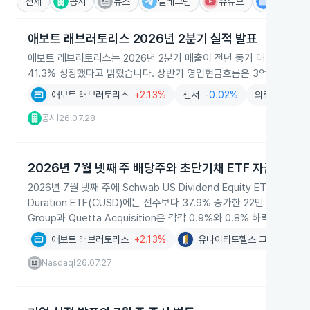
전체
공시
뉴스
텔레그램
유튜브
IR
애보트 래브러토리스 2026년 2분기 실적 발표
애보트 래브러토리스는 2026년 2분기 매출이 전년 동기 대비 13.0% 증
41.3% 성장했다고 밝혔습니다. 상반기 영업현금흐름은 3억 8,000
애보트 래브러토리스
+2.13%
센서
-0.02%
의료기기및의
공시
26.07.28
|
2026년 7월 넷째 주 배당주와 초단기채 ETF 자금유입
2026년 7월 넷째 주에 Schwab US Dividend Equity ETF(SCHD
Duration ETF(CUSD)에는 전주보다 37.9% 증가한 22만 단위가 유입
Group과 Quetta Acquisition은 각각 0.9%와 0.8% 하락했습니다.
애보트 래브러토리스
+2.13%
유나이티드헬스 그룹
-2.13
Nasdaq
26.07.27
|