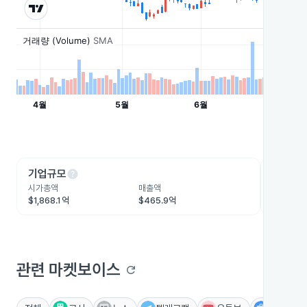
help
he
기업규모
수익성
시가총액
매출액
영업이익
$1,868.1억
$465.9억
$87.1억
관련 마켓보이스
refresh