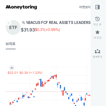
right_panel_open
마켓보이스
종목
history
star
search
ABACUS FCF REAL ASSETS LEADERS
ABLD
ETF
최근 본
$31.93
$0.31(+0.98%)
star
내 관심
브리프
partner_exchange
함께투자