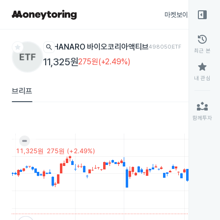
right_panel_open
마켓보이스
종목
history
star
search
HANARO 바이오코리아액티브
498050
ETF
최근 본
11,325원
275원(+2.49%)
star
내 관심
브리프
partner_exchange
함께투자