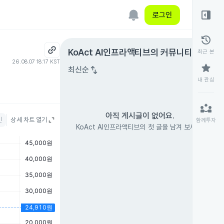
right_panel_open
로그인
history
expand_circle_right
KoAct AI인프라액티브
의 커뮤니티
최근 본
26.08.07 18:17 KST
star
swap_vert
최신순
내 관심
partner_exchange
아직 게시글이 없어요.
인
상세 차트 열기
함께투자
KoAct AI인프라액티브의 첫 글을 남겨 보세요.