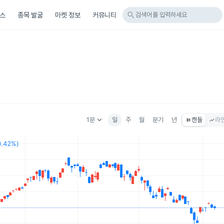
search
스
종목 발굴
마켓 정보
커뮤니티
검색어를 입력하세요
keyboard_arrow_down
1분
일
주
월
분기
년
캔들
라