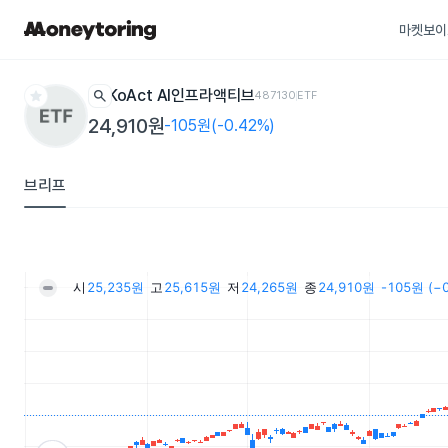
마켓보이
star
search
KoAct AI인프라액티브
487130
ETF
24,910원
-105원(-0.42%)
브리프