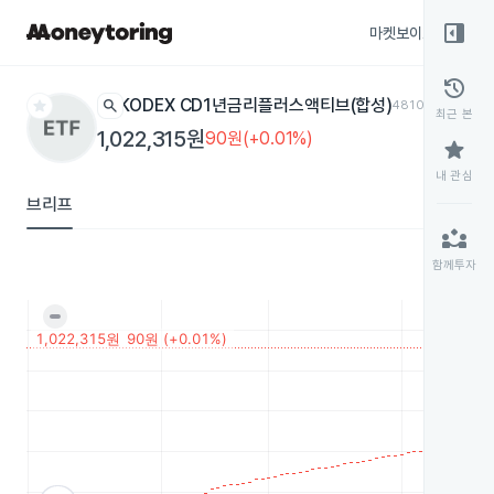
right_panel_open
마켓보이스
종목
history
star
search
KODEX CD1년금리플러스액티브(합성)
481050
ETF
최근 본
1,022,315원
90원(+0.01%)
star
내 관심
브리프
partner_exchange
함께투자