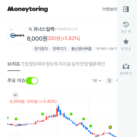
right_panel_open
마켓보이스
종목
history
star
search
위너스일렉
479960
코스닥
최근 본
6,000원
330원(+5.82%)
star
전기장치
전력기기
통신장비부품
1개 테마 더보기
add
내 관심
브리프
기업정보
재무정보
투자지표
실적전망
밸류체인
partner_exchange
함께투자
keyboard_arrow_down
주요 이슈
1분
일
주
월
분