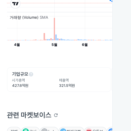
help
he
기업규모
수익성
시가총액
매출액
영업이익
427.6억원
321.5억원
53억원
관련 마켓보이스
refresh