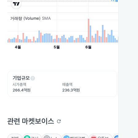
help
he
기업규모
수익성
시가총액
매출액
영업이익
266.4억원
236.3억원
-21.7억
관련 마켓보이스
refresh