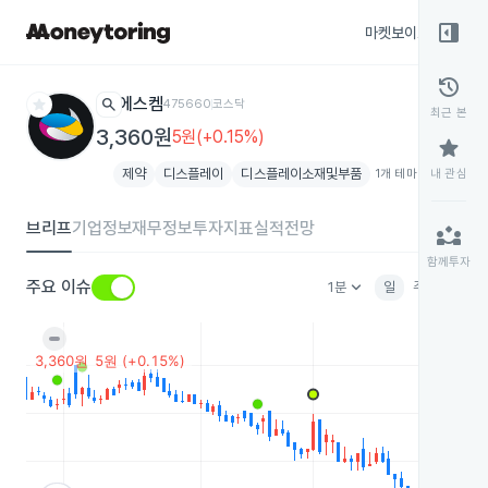
right_panel_open
마켓보이스
종목
history
star
search
에스켐
475660
코스닥
최근 본
3,360원
5원(+0.15%)
star
제약
디스플레이
디스플레이소재및부품
1개 테마 더보기
내 관심
add
브리프
기업정보
재무정보
투자지표
실적전망
partner_exchange
함께투자
keyboard_arrow_down
주요 이슈
1분
일
주
월
분