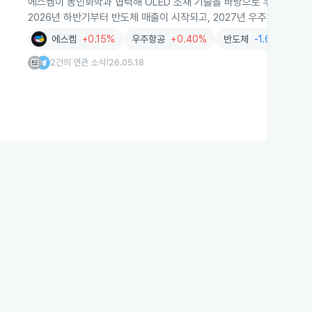
에스켐이 동인화학과 협력해 OLED 소재 기술을 바탕으로 우주항공, 
2026년 하반기부터 반도체 매출이 시작되고, 2027년 우주항공 소재
에스켐
+0.15%
우주항공
+0.40%
반도체
-1.68%
화
2건의 연관 소식
26.05.18
|