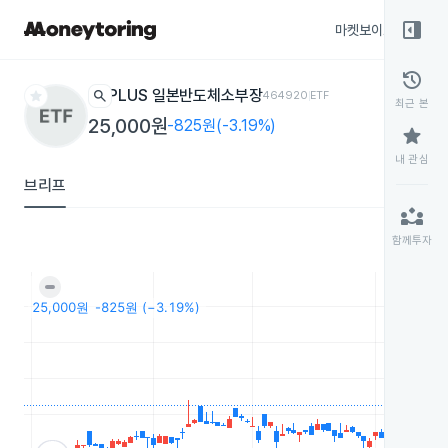
right_panel_open
마켓보이스
종목
history
star
search
PLUS 일본반도체소부장
464920
ETF
최근 본
25,000원
-825원(-3.19%)
star
내 관심
브리프
partner_exchange
함께투자