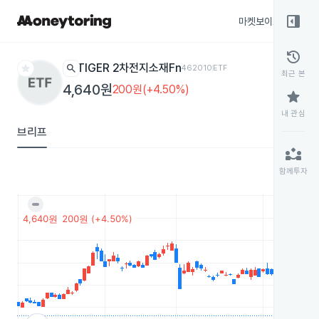
right_panel_open
마켓보이스
종목
history
star
search
TIGER 2차전지소재Fn
462010
ETF
최근 본
4,640원
200원(+4.50%)
star
내 관심
브리프
partner_exchange
함께투자