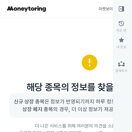
right_panel_open
마켓보이스
종목
history
최근 본
star
내 관심
error
partner_exchange
함께투자
해당 종목의 정보를 찾을 수 
신규 상장 종목
상장 폐지 종목
의 경우, 더 이상 정보가 제공되지 않을
더 나은 서비스를 위해 여러분의 의견을 소중히 듣고 있