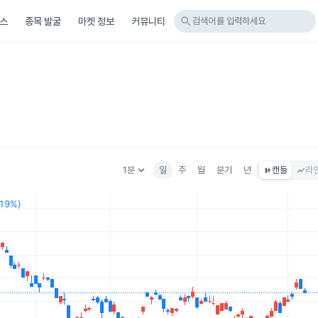
search
스
종목 발굴
마켓 정보
커뮤니티
검색어를 입력하세요
keyboard_arrow_down
1분
일
주
월
분기
년
캔들
라