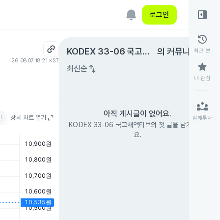
right_panel_open
로그인
history
expand_circle_right
KODEX 33-06 국고채
의 커뮤니티
최근 본
26.08.07 18:21 KST
액티브
star
swap_vert
최신순
내 관심
partner_exchange
아직 게시글이 없어요.
인
상세 차트 열기
함께투자
KODEX 33-06 국고채액티브의 첫 글을 남겨 보세
요.