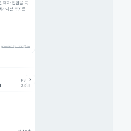
년 흑자 전환을 목
 생산시설 투자를
powered by TradingView
help
매매동향
chevron_right
PSR
외국인
기관
개
배
2.9배
-12,346주
0주
12