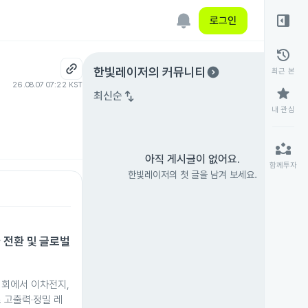
right_panel_open
로그인
history
expand_circle_right
한빛레이저
의 커뮤니티
최근 본
26.08.07 07:22 KST
star
swap_vert
최신순
내 관심
partner_exchange
아직 게시글이 없어요.
함께투자
한빛레이저의 첫 글을 남겨 보세요.
 전환 및 글로벌
명회에서 이차전지,
 고출력·정밀 레