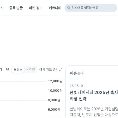
search
스
종목 발굴
마켓 정보
커뮤니티
검색어를 입력하세요
기
년
캔들
라인
상세 차트 열기
이슈
출처
26.05.19
한빛레이저의 2025년 흑자
확장 전략
한빛레이저는 2026년 기업설
자동차, 반도체 산업을 대상으로