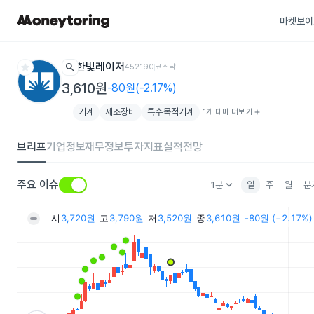
마켓보이
star
search
한빛레이저
452190
코스닥
3,610원
-80원(-2.17%)
기계
제조장비
특수목적기계
1개 테마 더보기
add
브리프
기업정보
재무정보
투자지표
실적전망
keyboard_arrow_down
주요 이슈
1분
일
주
월
분