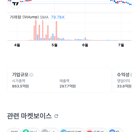
help
he
기업규모
수익성
시가총액
매출액
영업이익
863.5억원
297.7억원
33.6억원
관련 마켓보이스
refresh